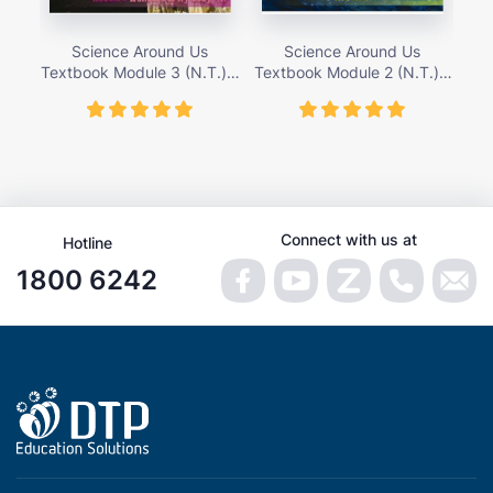
Science Around Us
Science Around Us
Textbook Module 3 (N.T.) –
Textbook Module 2 (N.T.) –
Tex
giá bán 155,000 vnđ
giá bán 155,000 vnđ
Connect with us at
Hotline
1800 6242