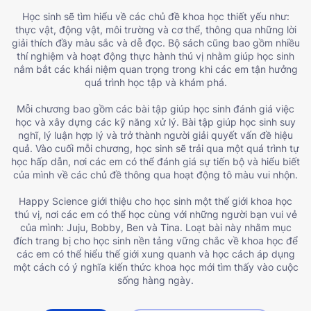
Học sinh sẽ tìm hiểu về các chủ đề khoa học thiết yếu như:
thực vật, động vật, môi trường và cơ thể, thông qua những lời
giải thích đầy màu sắc và dễ đọc. Bộ sách cũng bao gồm nhiều
thí nghiệm và hoạt động thực hành thú vị nhằm giúp học sinh
nắm bắt các khái niệm quan trọng trong khi các em tận hưởng
quá trình học tập và khám phá.
Mỗi chương bao gồm các bài tập giúp học sinh đánh giá việc
học và xây dựng các kỹ năng xử lý. Bài tập giúp học sinh suy
nghĩ, lý luận hợp lý và trở thành người giải quyết vấn đề hiệu
quả. Vào cuối mỗi chương, học sinh sẽ trải qua một quá trình tự
học hấp dẫn, nơi các em có thể đánh giá sự tiến bộ và hiểu biết
của mình về các chủ đề thông qua hoạt động tô màu vui nhộn.
Happy Science giới thiệu cho học sinh một thế giới khoa học
thú vị, nơi các em có thể học cùng với những người bạn vui vẻ
của mình: Juju, Bobby, Ben và Tina. Loạt bài này nhằm mục
đích trang bị cho học sinh nền tảng vững chắc về khoa học để
các em có thể hiểu thế giới xung quanh và học cách áp dụng
một cách có ý nghĩa kiến ​​thức khoa học mới tìm thấy vào cuộc
sống hàng ngày.