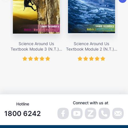
Science Around Us
Science Around Us
Textbook Module 3 (N.T.) –
Textbook Module 2 (N.T.) –
Tex
giá bán 155,000 vnđ
giá bán 155,000 vnđ
Connect with us at
Hotline
1800 6242