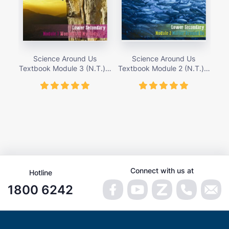
Science Around Us
Science Around Us
Textbook Module 3 (N.T.) –
Textbook Module 2 (N.T.) –
Tex
giá bán 155,000 vnđ
giá bán 155,000 vnđ
Connect with us at
Hotline
1800 6242