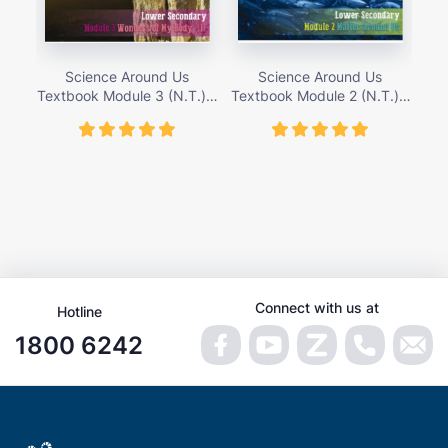
Science Around Us
Science Around Us
Textbook Module 3 (N.T.) –
Textbook Module 2 (N.T.) –
Tex
giá bán 155,000 vnđ
giá bán 155,000 vnđ
Connect with us at
Hotline
1800 6242