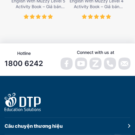
English With Muzzy Level 5
English With Muzzy Level 4
Eng
Activity Book – Giá bán
Activity Book – Giá bán
A
135,000 vnđ
135,000 vnđ
Connect with us at
Hotline
1800 6242
Câu chuyện
thương hiệu