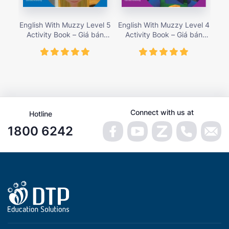
English With Muzzy Level 5
English With Muzzy Level 4
Eng
Activity Book – Giá bán
Activity Book – Giá bán
A
135,000 vnđ
135,000 vnđ
Connect with us at
Hotline
1800 6242