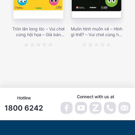
Tròn lăn long lóc – Vui chơi
Muôn hình muôn vẻ – Hình
Sá
cùng hội họa – Giá bán
gì thế? – Vui chơi cùng hội
Bé 
187,000 vnđ
họa – Giá bán 187,000 vnđ
– 
tăn
Connect with us at
Hotline
1800 6242