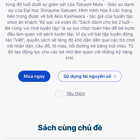
từng độ tuổi dưới sự giám sát của Takashi Muto - Giáo sư danh
dự của Đại học Shiraume Gakuen. Hình minh họa ở các trang
bên trong được vẽ bởi Akio Kashiwara - tác giả của tuyển tập
ehon ăn khách “Kẻ sọc và xoắn ốc."Sách dành cho bé 2 tuổi -
Bé cùng vui chơi luyện tập” là sự lựa chọn hoàn hảo để bé bước
đầu làm quen với sách luyện tập. Ví dụ với bài tập luyện động
tác “Viết”, quyển sách sẽ tăng độ khó dần dần qua các trò chơi
với nhãn dán, câu đố, tô màu, nối đường kẻ bằng bút màu. Từ
đó tạo động lực cho các bé nhỏ làm quen với những kỹ năng
khó.
Mua ngay
Sử dụng tài nguyên số
Yêu thích
Sách cùng chủ đề