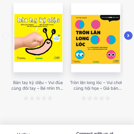
Bàn tay kỳ diệu – Vui đùa
Tròn lăn long lóc – Vui chơi
Mu
cùng đôi tay – Bé nhìn thấy
cùng hội họa – Giá bán
gì 
gì nào? – Giá bán 153,000
187,000 vnđ
họa
vnđ
Connect with us at