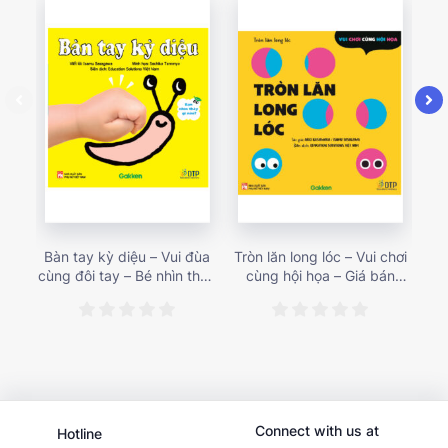
Bàn tay kỳ diệu – Vui đùa
Tròn lăn long lóc – Vui chơi
Mu
cùng đôi tay – Bé nhìn thấy
cùng hội họa – Giá bán
gì 
gì nào? – Giá bán 153,000
187,000 vnđ
họa
vnđ
Connect with us at
Hotline