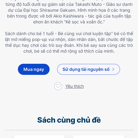
từng độ tuổi dưới sự giám sát của Takashi Muto - Giáo sư danh
dự của Đại học Shiraume Gakuen. Hình minh họa ở các trang
bên trong được vẽ bởi Akio Kashiwara - tác giả của tuyển tập
ehon ăn khách “Kẻ sọc và xoắn ốc."
Sách dành cho bé 1 tuổi - Bé cùng vui chơi luyện tập” bé có thể
lật mở miếng pop-up vui nhộn, dán nhãn dán, bắt chước để tập
thể dục hay chơi các trò suy đoán. Khi bé say sưa cùng các trò
chơi, bé sẽ có thể mở rộng sở thích của mình.
Mua ngay
Sử dụng tài nguyên số
Yêu thích
Sách cùng chủ đề