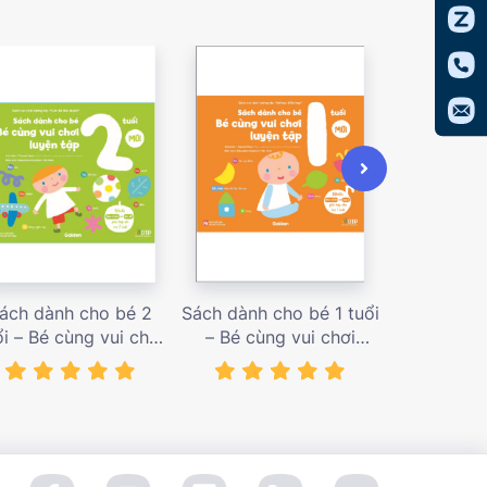
ách dành cho bé 2
Sách dành cho bé 1 tuổi
Sách dàn
ổi – Bé cùng vui chơi
– Bé cùng vui chơi
tuổi – Bé c
uyện tập – Sách vui
luyện tập – Sách vui
luyện tập
ơi tương tác Con đã
chơi tương tác Bé học
chơi tương
àm được! – giá bán
điều hay – giá bán
đầu khám p
138,000 vnđ
128,000 vnđ
98,0