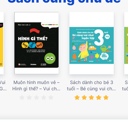
Vui
Muôn hình muôn vẻ –
Sách dành cho bé 3
S
 Giá
Hình gì thế? – Vui chơi
tuổi – Bé cùng vui chơi
tu
cùng hội họa – Giá bán
luyện tập – Sách vui
l
187,000 vnđ
chơi tương tác tăng
ch
niềm vui học tập – giá
l
bán 138,000 vnđ