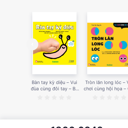
Bàn tay kỳ diệu – Vui
Tròn lăn long lóc – 
đùa cùng đôi tay – Bé
chơi cùng hội họa –
nhìn thấy gì nào? – Giá
bán 187,000 vnđ
bán 153,000 vnđ