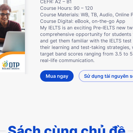
CEFR: A2 – B1
Course Hours: 90 – 120
Course Materials: WB, TB, Audio, Online 
Course Digital: eBook, on-the-go App
My IELTS is an exciting Pre-IELTS new tw
comprehensive opportunity for students 
and get them familiar with the IELTS test 
their learning and test-taking strategies,
target band scores ranging from 3.5 to 5
real-life communication.
Mua ngay
Sử dụng tài nguyên 
Sách cùng chủ đề