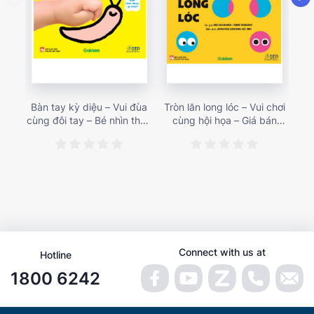
Bàn tay kỳ diệu – Vui đùa
Tròn lăn long lóc – Vui chơi
Mu
cùng đôi tay – Bé nhìn thấy
cùng hội họa – Giá bán
gì 
gì nào? – Giá bán 153,000
187,000 vnđ
họa
vnđ
Connect with us at
Hotline
1800 6242