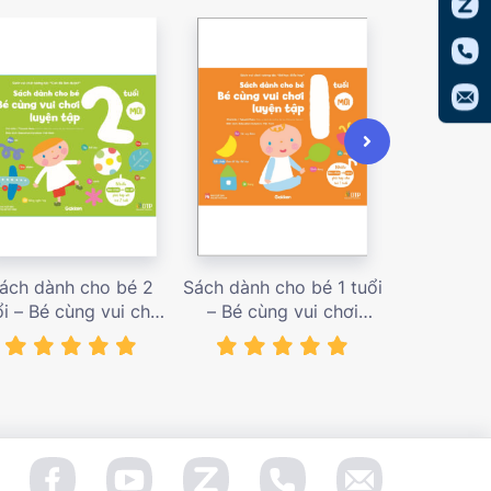
ách dành cho bé 2
Sách dành cho bé 1 tuổi
Sách dàn
ổi – Bé cùng vui chơi
– Bé cùng vui chơi
tuổi – Bé c
uyện tập – Sách vui
luyện tập – Sách vui
luyện tập
ơi tương tác Con đã
chơi tương tác Bé học
chơi tương
àm được! – giá bán
điều hay – giá bán
đầu khám p
138,000 vnđ
128,000 vnđ
98,0