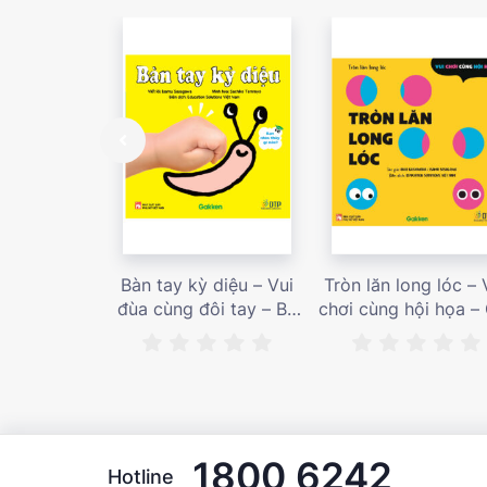
Bàn tay kỳ diệu – Vui
Tròn lăn long lóc – 
đùa cùng đôi tay – Bé
chơi cùng hội họa –
nhìn thấy gì nào? – Giá
bán 187,000 vnđ
bán 153,000 vnđ
1800 6242
Hotline