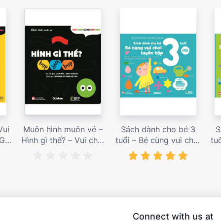
Vui
Muôn hình muôn vẻ –
Sách dành cho bé 3
S
 Giá
Hình gì thế? – Vui chơi
tuổi – Bé cùng vui chơi
tu
cùng hội họa – Giá bán
luyện tập – Sách vui
l
187,000 vnđ
chơi tương tác tăng
ch
niềm vui học tập – giá
l
bán 138,000 vnđ
Connect with us at