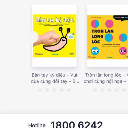
Bàn tay kỳ diệu – Vui
Tròn lăn long lóc – 
đùa cùng đôi tay – Bé
chơi cùng hội họa –
nhìn thấy gì nào? – Giá
bán 187,000 vnđ
bán 153,000 vnđ
1800 6242
Hotline