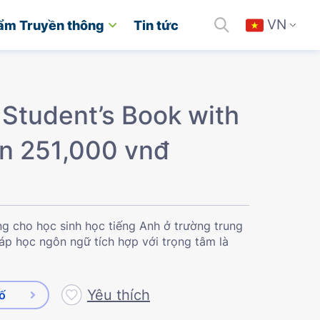
VN
ẩm Truyền thông
Tin tức
 Student’s Book with
án 251,000 vnđ
ng cho học sinh học tiếng Anh ở trường trung
p học ngôn ngữ tích hợp với trọng tâm là
Yêu thích
số