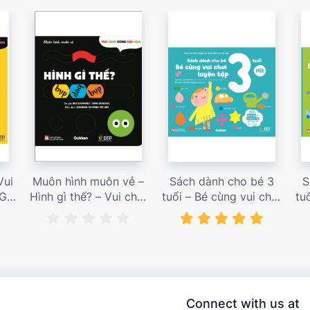
Vui
Muôn hình muôn vẻ –
Sách dành cho bé 3
S
 Giá
Hình gì thế? – Vui chơi
tuổi – Bé cùng vui chơi
tu
cùng hội họa – Giá bán
luyện tập – Sách vui
l
187,000 vnđ
chơi tương tác tăng
ch
niềm vui học tập – giá
l
bán 138,000 vnđ
Connect with us at