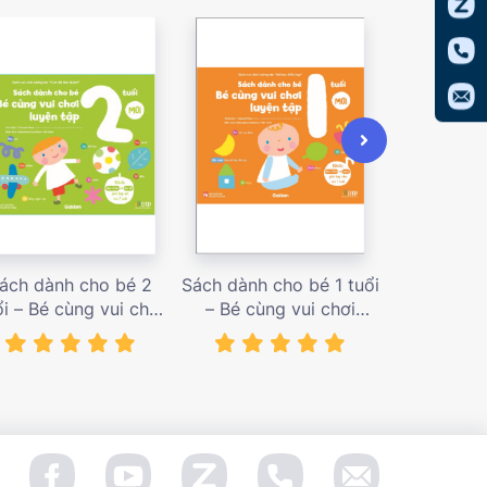
ách dành cho bé 2
Sách dành cho bé 1 tuổi
Sách dàn
ổi – Bé cùng vui chơi
– Bé cùng vui chơi
tuổi – Bé c
uyện tập – Sách vui
luyện tập – Sách vui
luyện tập
ơi tương tác Con đã
chơi tương tác Bé học
chơi tương
àm được! – giá bán
điều hay – giá bán
đầu khám p
138,000 vnđ
128,000 vnđ
98,0