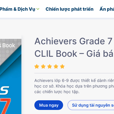
Phẩm & Dịch Vụ
Chiến lược phát triển
Ấn ph
Achievers Grade 7
CLIL Book – Giá b
Achievers lớp 6-9 được thiết kế dành riê
học cơ sở. Khóa học dựa trên phương phá
các chiến lược học tập.
Mua ngay
Sử dụng tài nguyên 