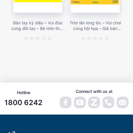
Bàn tay kỳ diệu – Vui đùa
Tròn lăn long lóc – Vui chơi
Mu
cùng đôi tay – Bé nhìn thấy
cùng hội họa – Giá bán
gì 
gì nào? – Giá bán 153,000
187,000 vnđ
họa
vnđ
Connect with us at
Hotline
1800 6242