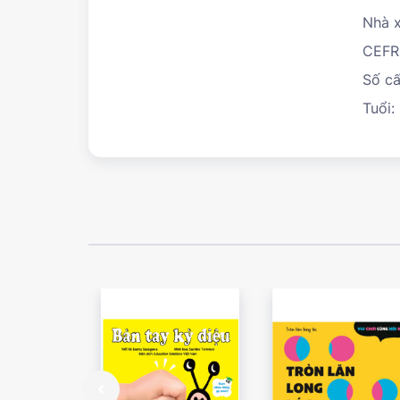
Nhà x
CEFR
Số cấ
Tuổi: