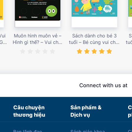
Vui
Muôn hình muôn vẻ –
Sách dành cho bé 3
S
 Giá
Hình gì thế? – Vui chơi
tuổi – Bé cùng vui chơi
tu
cùng hội họa – Giá bán
luyện tập – Sách vui
l
187,000 vnđ
chơi tương tác tăng
ch
niềm vui học tập – giá
l
bán 138,000 vnđ
Connect with us at
Câu chuyện
Sản phẩm &
C
thương hiệu
Dịch vụ
p
Ban lãnh đạo
Sách giáo khoa
C