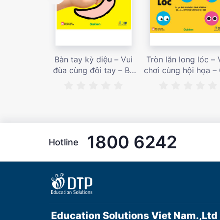
Bàn tay kỳ diệu – Vui
Tròn lăn long lóc – 
đùa cùng đôi tay – Bé
chơi cùng hội họa –
nhìn thấy gì nào? – Giá
bán 187,000 vnđ
bán 153,000 vnđ
1800 6242
Hotline
Education Solutions Viet Nam.,Ltd