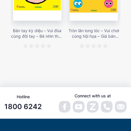
Bàn tay kỳ diệu – Vui đùa
Tròn lăn long lóc – Vui chơi
Mu
cùng đôi tay – Bé nhìn thấy
cùng hội họa – Giá bán
gì 
gì nào? – Giá bán 153,000
187,000 vnđ
họa
vnđ
Connect with us at
Hotline
1800 6242