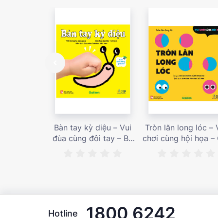
Bàn tay kỳ diệu – Vui
Tròn lăn long lóc – 
đùa cùng đôi tay – Bé
chơi cùng hội họa –
nhìn thấy gì nào? – Giá
bán 187,000 vnđ
bán 153,000 vnđ
1800 6242
Hotline