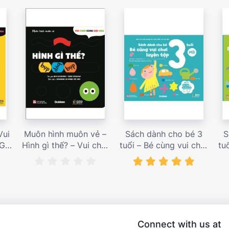
Vui
Muôn hình muôn vẻ –
Sách dành cho bé 3
S
 Giá
Hình gì thế? – Vui chơi
tuổi – Bé cùng vui chơi
tu
cùng hội họa – Giá bán
luyện tập – Sách vui
l
187,000 vnđ
chơi tương tác tăng
ch
niềm vui học tập – giá
l
bán 138,000 vnđ
Connect with us at