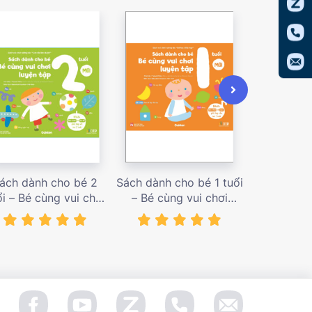
ách dành cho bé 2
Sách dành cho bé 1 tuổi
Sách dàn
ổi – Bé cùng vui chơi
– Bé cùng vui chơi
tuổi – Bé c
uyện tập – Sách vui
luyện tập – Sách vui
luyện tập
ơi tương tác Con đã
chơi tương tác Bé học
chơi tương
àm được! – giá bán
điều hay – giá bán
đầu khám p
138,000 vnđ
128,000 vnđ
98,0