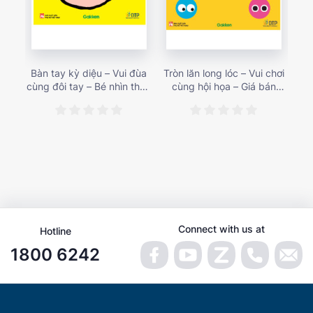
Bàn tay kỳ diệu – Vui đùa
Tròn lăn long lóc – Vui chơi
Mu
cùng đôi tay – Bé nhìn thấy
cùng hội họa – Giá bán
gì 
gì nào? – Giá bán 153,000
187,000 vnđ
họa
vnđ
Connect with us at
Hotline
1800 6242