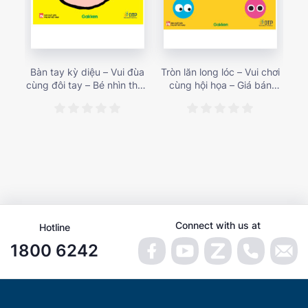
Bàn tay kỳ diệu – Vui đùa
Tròn lăn long lóc – Vui chơi
Mu
cùng đôi tay – Bé nhìn thấy
cùng hội họa – Giá bán
gì 
gì nào? – Giá bán 153,000
187,000 vnđ
họa
vnđ
Connect with us at
Hotline
1800 6242