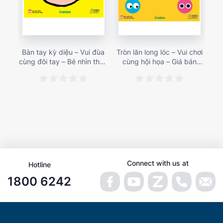
Bàn tay kỳ diệu – Vui đùa
Tròn lăn long lóc – Vui chơi
Mu
cùng đôi tay – Bé nhìn thấy
cùng hội họa – Giá bán
gì 
gì nào? – Giá bán 153,000
187,000 vnđ
họa
vnđ
Connect with us at
Hotline
1800 6242