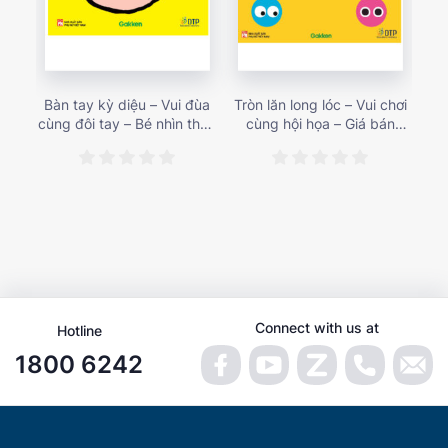
Bàn tay kỳ diệu – Vui đùa
Tròn lăn long lóc – Vui chơi
Mu
cùng đôi tay – Bé nhìn thấy
cùng hội họa – Giá bán
gì 
gì nào? – Giá bán 153,000
187,000 vnđ
họa
vnđ
Connect with us at
Hotline
1800 6242