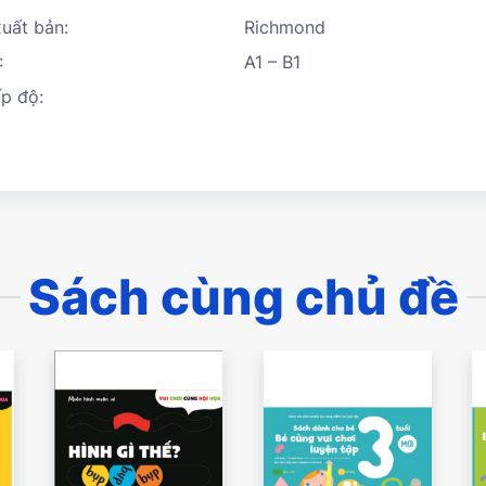
uất bản:
Richmond
:
A1 – B1
p độ:
Sách cùng chủ đề