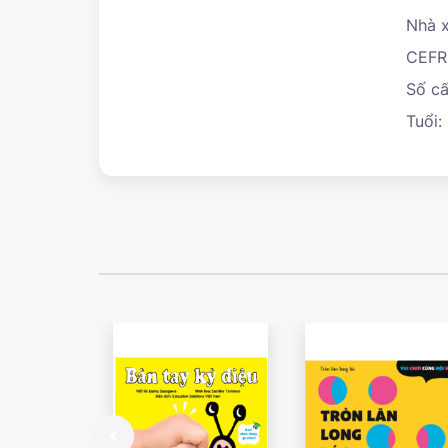
Nhà x
CEFR
Số cấ
Tuổi: