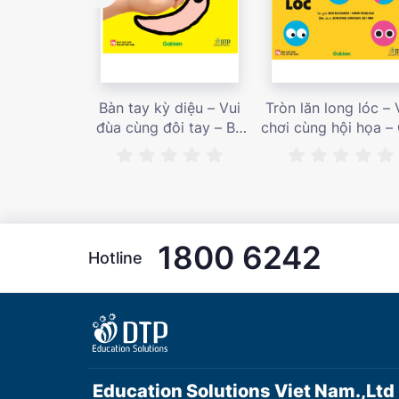
Bàn tay kỳ diệu – Vui
Tròn lăn long lóc – 
đùa cùng đôi tay – Bé
chơi cùng hội họa –
nhìn thấy gì nào? – Giá
bán 187,000 vnđ
bán 153,000 vnđ
1800 6242
Hotline
Education Solutions Viet Nam.,Ltd