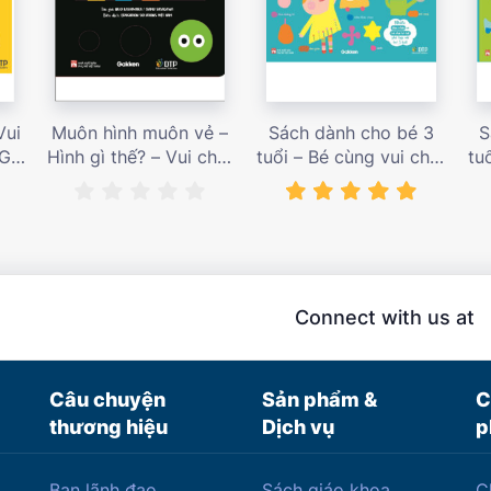
Vui
Muôn hình muôn vẻ –
Sách dành cho bé 3
S
 Giá
Hình gì thế? – Vui chơi
tuổi – Bé cùng vui chơi
tu
cùng hội họa – Giá bán
luyện tập – Sách vui
l
187,000 vnđ
chơi tương tác tăng
ch
niềm vui học tập – giá
l
bán 138,000 vnđ
Connect with us at
Câu chuyện
Sản phẩm &
C
thương hiệu
Dịch vụ
p
Ban lãnh đạo
Sách giáo khoa
C