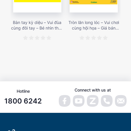
Bàn tay kỳ diệu – Vui đùa
Tròn lăn long lóc – Vui chơi
Mu
cùng đôi tay – Bé nhìn thấy
cùng hội họa – Giá bán
gì 
gì nào? – Giá bán 153,000
187,000 vnđ
họa
vnđ
Connect with us at
Hotline
1800 6242