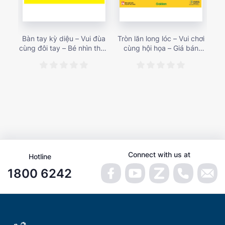
Bàn tay kỳ diệu – Vui đùa
Tròn lăn long lóc – Vui chơi
Mu
cùng đôi tay – Bé nhìn thấy
cùng hội họa – Giá bán
gì 
gì nào? – Giá bán 153,000
187,000 vnđ
họa
vnđ
Connect with us at
Hotline
1800 6242