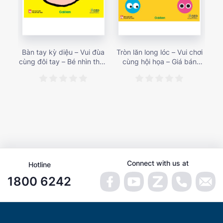
Bàn tay kỳ diệu – Vui đùa
Tròn lăn long lóc – Vui chơi
Mu
cùng đôi tay – Bé nhìn thấy
cùng hội họa – Giá bán
gì 
gì nào? – Giá bán 153,000
187,000 vnđ
họa
vnđ
Connect with us at
Hotline
1800 6242