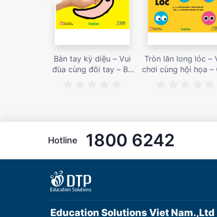
Bàn tay kỳ diệu – Vui
Tròn lăn long lóc – 
đùa cùng đôi tay – Bé
chơi cùng hội họa –
nhìn thấy gì nào? – Giá
bán 187,000 vnđ
bán 153,000 vnđ
1800 6242
Hotline
Education Solutions Viet Nam.,Ltd