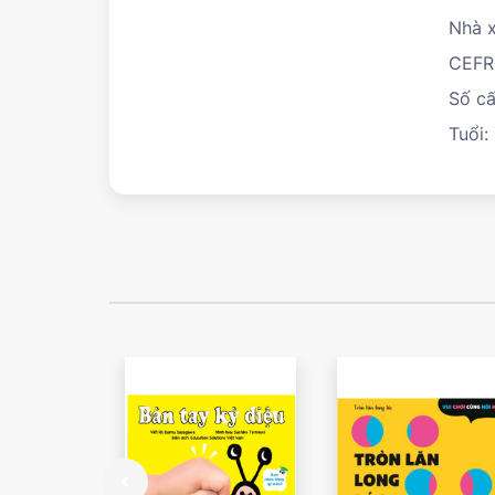
Nhà x
CEFR
Số cấ
Tuổi: