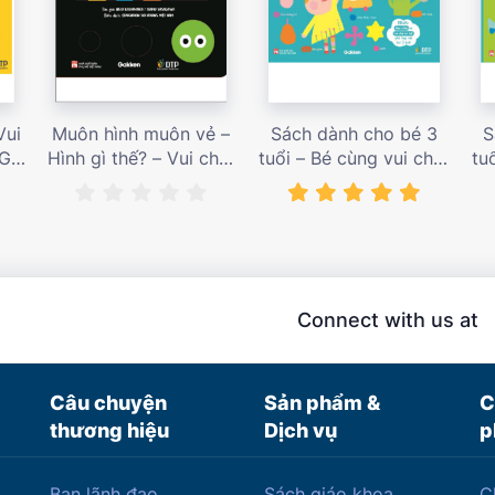
Vui
Muôn hình muôn vẻ –
Sách dành cho bé 3
S
 Giá
Hình gì thế? – Vui chơi
tuổi – Bé cùng vui chơi
tu
cùng hội họa – Giá bán
luyện tập – Sách vui
l
187,000 vnđ
chơi tương tác tăng
ch
niềm vui học tập – giá
l
bán 138,000 vnđ
Connect with us at
Câu chuyện
Sản phẩm &
C
thương hiệu
Dịch vụ
p
Ban lãnh đạo
Sách giáo khoa
C