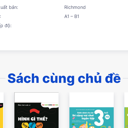
uất bản:
Richmond
:
A1 – B1
p độ:
Sách cùng chủ đề