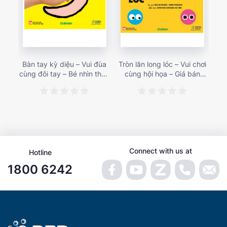
Bàn tay kỳ diệu – Vui đùa
Tròn lăn long lóc – Vui chơi
Mu
cùng đôi tay – Bé nhìn thấy
cùng hội họa – Giá bán
gì 
gì nào? – Giá bán 153,000
187,000 vnđ
họa
vnđ
Connect with us at
Hotline
1800 6242