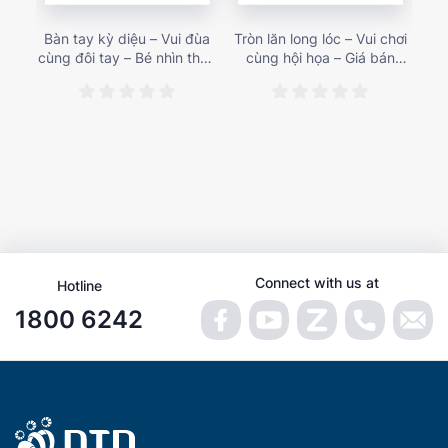
Bàn tay kỳ diệu – Vui đùa
Tròn lăn long lóc – Vui chơi
Mu
cùng đôi tay – Bé nhìn thấy
cùng hội họa – Giá bán
gì 
gì nào? – Giá bán 153,000
187,000 vnđ
họa
vnđ
Connect with us at
Hotline
1800 6242