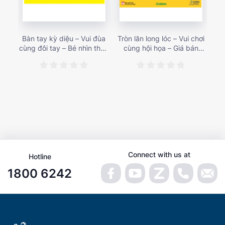
Bàn tay kỳ diệu – Vui đùa
Tròn lăn long lóc – Vui chơi
Mu
cùng đôi tay – Bé nhìn thấy
cùng hội họa – Giá bán
gì 
gì nào? – Giá bán 153,000
187,000 vnđ
họa
vnđ
Connect with us at
Hotline
1800 6242