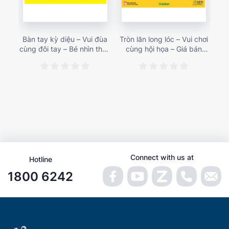
Bàn tay kỳ diệu – Vui đùa
Tròn lăn long lóc – Vui chơi
Mu
cùng đôi tay – Bé nhìn thấy
cùng hội họa – Giá bán
gì 
gì nào? – Giá bán 153,000
187,000 vnđ
họa
vnđ
Connect with us at
Hotline
1800 6242