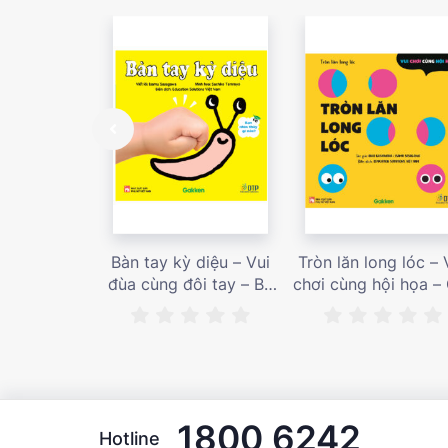
Bàn tay kỳ diệu – Vui
Tròn lăn long lóc – 
đùa cùng đôi tay – Bé
chơi cùng hội họa –
nhìn thấy gì nào? – Giá
bán 187,000 vnđ
bán 153,000 vnđ
1800 6242
Hotline