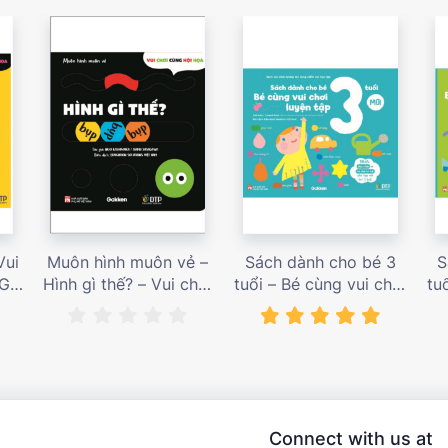
Vui
Muôn hình muôn vẻ –
Sách dành cho bé 3
S
 Giá
Hình gì thế? – Vui chơi
tuổi – Bé cùng vui chơi
tu
cùng hội họa – Giá bán
luyện tập – Sách vui
l
187,000 vnđ
chơi tương tác tăng
ch
niềm vui học tập – giá
l
bán 138,000 vnđ
Connect with us at