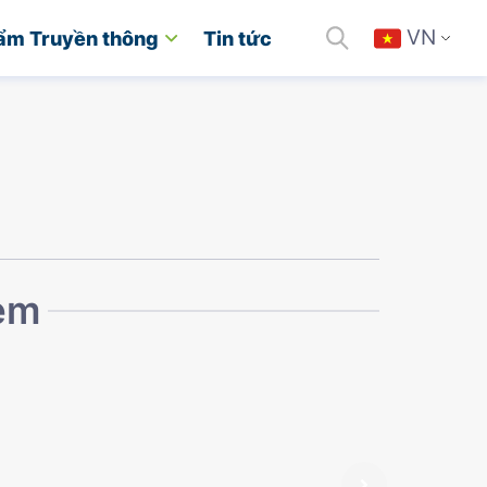
VN
ẩm Truyền thông
Tin tức
kèm