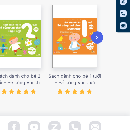
ách dành cho bé 2
Sách dành cho bé 1 tuổi
Sách dàn
ổi – Bé cùng vui chơi
– Bé cùng vui chơi
tuổi – Bé c
uyện tập – Sách vui
luyện tập – Sách vui
luyện tập
ơi tương tác Con đã
chơi tương tác Bé học
chơi tương
àm được! – giá bán
điều hay – giá bán
đầu khám p
138,000 vnđ
128,000 vnđ
98,0