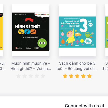
Vui
Muôn hình muôn vẻ –
Sách dành cho bé 3
S
 Giá
Hình gì thế? – Vui chơi
tuổi – Bé cùng vui chơi
tu
cùng hội họa – Giá bán
luyện tập – Sách vui
l
187,000 vnđ
chơi tương tác tăng
ch
niềm vui học tập – giá
l
bán 138,000 vnđ
Connect with us at