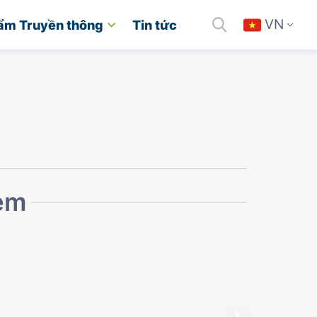
VN
ẩm Truyền thông
Tin tức
kèm