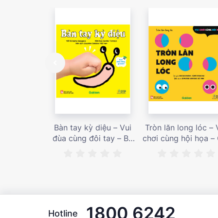
Bàn tay kỳ diệu – Vui
Tròn lăn long lóc – 
đùa cùng đôi tay – Bé
chơi cùng hội họa –
nhìn thấy gì nào? – Giá
bán 187,000 vnđ
bán 153,000 vnđ
1800 6242
Hotline