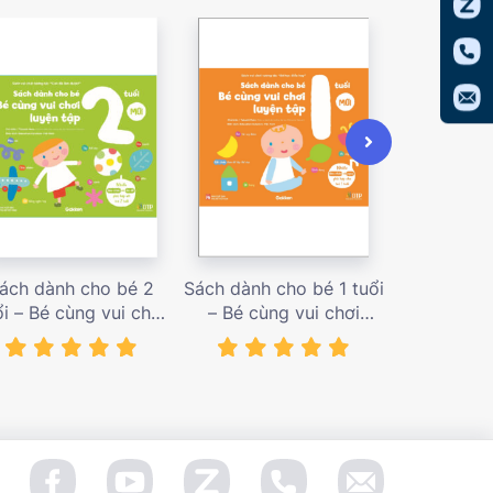
ách dành cho bé 2
Sách dành cho bé 1 tuổi
Sách dàn
ổi – Bé cùng vui chơi
– Bé cùng vui chơi
tuổi – Bé c
uyện tập – Sách vui
luyện tập – Sách vui
luyện tập
ơi tương tác Con đã
chơi tương tác Bé học
chơi tương
àm được! – giá bán
điều hay – giá bán
đầu khám p
138,000 vnđ
128,000 vnđ
98,0