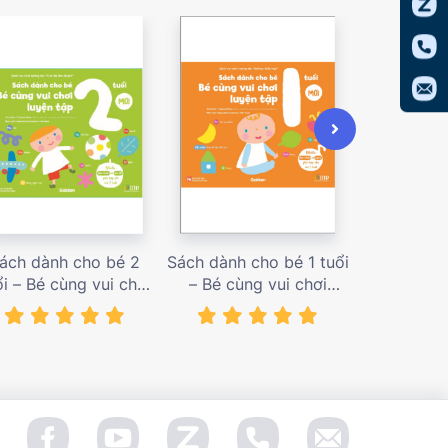
ách dành cho bé 2
Sách dành cho bé 1 tuổi
Sách dàn
ổi – Bé cùng vui chơi
– Bé cùng vui chơi
tuổi – Bé c
uyện tập – Sách vui
luyện tập – Sách vui
luyện tập
ơi tương tác Con đã
chơi tương tác Bé học
chơi tương
àm được! – giá bán
điều hay – giá bán
đầu khám p
138,000 vnđ
128,000 vnđ
98,0