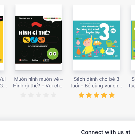
Vui
Muôn hình muôn vẻ –
Sách dành cho bé 3
S
 Giá
Hình gì thế? – Vui chơi
tuổi – Bé cùng vui chơi
tu
cùng hội họa – Giá bán
luyện tập – Sách vui
l
187,000 vnđ
chơi tương tác tăng
ch
niềm vui học tập – giá
l
bán 138,000 vnđ
Connect with us at