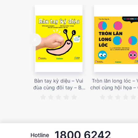
Bàn tay kỳ diệu – Vui
Tròn lăn long lóc – 
đùa cùng đôi tay – Bé
chơi cùng hội họa –
nhìn thấy gì nào? – Giá
bán 187,000 vnđ
bán 153,000 vnđ
1800 6242
Hotline