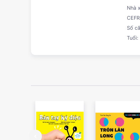
Nhà x
CEFR
Số cấ
Tuổi: