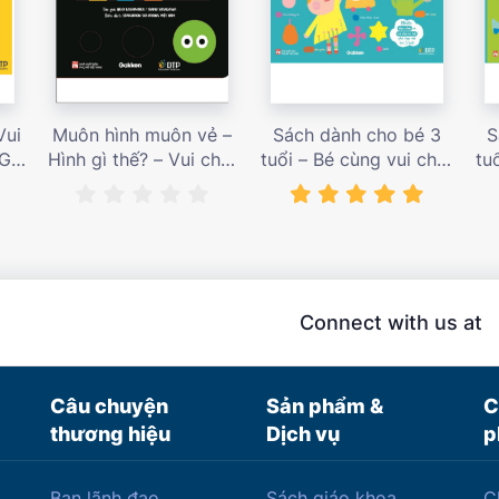
Vui
Muôn hình muôn vẻ –
Sách dành cho bé 3
S
 Giá
Hình gì thế? – Vui chơi
tuổi – Bé cùng vui chơi
tu
cùng hội họa – Giá bán
luyện tập – Sách vui
l
187,000 vnđ
chơi tương tác tăng
ch
niềm vui học tập – giá
l
bán 138,000 vnđ
Connect with us at
Câu chuyện
Sản phẩm &
C
thương hiệu
Dịch vụ
p
Ban lãnh đạo
Sách giáo khoa
C