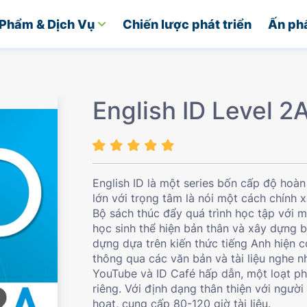
Phẩm & Dịch Vụ
Chiến lược phát triển
Ấn ph
English ID Level 2
English ID là một series bốn cấp độ hoàn
lớn với trọng tâm là nói một cách chính x
Bộ sách thúc đẩy quá trình học tập với m
học sinh thể hiện bản thân và xây dựng b
dựng dựa trên kiến thức tiếng Anh hiện c
thông qua các văn bản và tài liệu nghe n
YouTube và ID Café hấp dẫn, một loạt p
riêng. Với định dạng thân thiện với người
hoạt, cung cấp 80-120 giờ tài liệu.