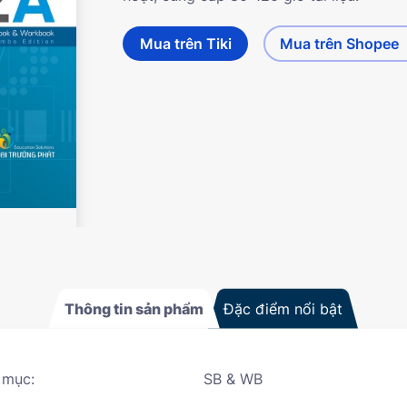
Mua trên Tiki
Mua trên Shopee
Thông tin sản phẩm
Đặc điểm nổi bật
 mục:
SB & WB