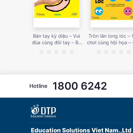
Bàn tay kỳ diệu – Vui
Tròn lăn long lóc – 
đùa cùng đôi tay – Bé
chơi cùng hội họa –
nhìn thấy gì nào? – Giá
bán 187,000 vnđ
bán 153,000 vnđ
1800 6242
Hotline
Education Solutions Viet Nam.,Ltd