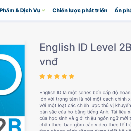
Phẩm & Dịch Vụ
Chiến lược phát triển
Ấn ph
English ID Level 2
vnđ
English ID là một series bốn cấp độ hoàn
lớn với trọng tâm là nói một cách chính x
với một loạt các chiến lược thú vị khuyế
bản sắc của họ bằng tiếng Anh. Tài liệu 
của học sinh và giới thiệu ngôn ngữ mới 
chân thực, bao gồm các video thực tế tr
theo phong cách sitcom được thiết kế riê