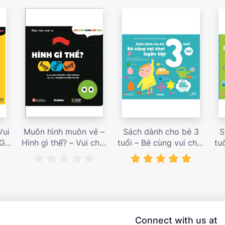
Vui
Muôn hình muôn vẻ –
Sách dành cho bé 3
S
 Giá
Hình gì thế? – Vui chơi
tuổi – Bé cùng vui chơi
tu
cùng hội họa – Giá bán
luyện tập – Sách vui
l
187,000 vnđ
chơi tương tác tăng
ch
niềm vui học tập – giá
l
bán 138,000 vnđ
Connect with us at