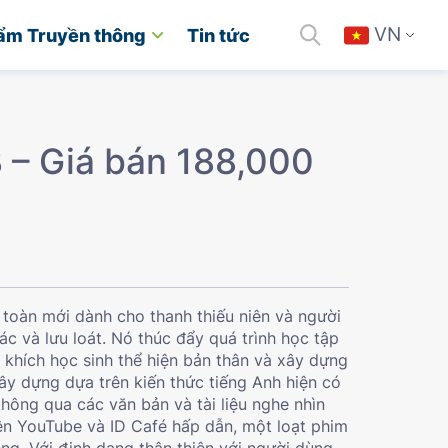
VN
ẩm Truyền thông
Tin tức
B – Giá bán 188,000
 toàn mới dành cho thanh thiếu niên và người
ác và lưu loát. Nó thúc đẩy quá trình học tập
n khích học sinh thể hiện bản thân và xây dựng
xây dựng dựa trên kiến thức tiếng Anh hiện có
thông qua các văn bản và tài liệu nghe nhìn
ên YouTube và ID Café hấp dẫn, một loạt phim
ng. Với định dạng thân thiện với người dùng,