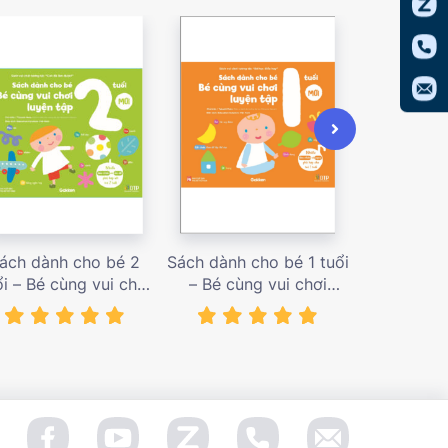
ách dành cho bé 2
Sách dành cho bé 1 tuổi
Sách dàn
ổi – Bé cùng vui chơi
– Bé cùng vui chơi
tuổi – Bé c
uyện tập – Sách vui
luyện tập – Sách vui
luyện tập
ơi tương tác Con đã
chơi tương tác Bé học
chơi tương
àm được! – giá bán
điều hay – giá bán
đầu khám p
138,000 vnđ
128,000 vnđ
98,0