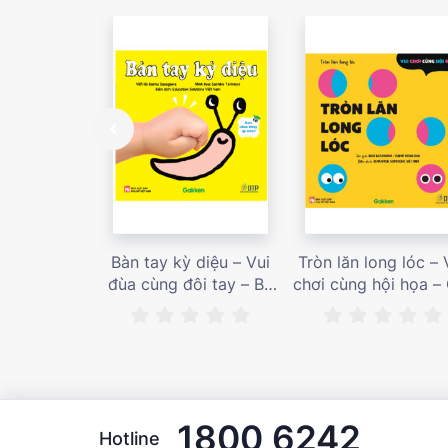
Bàn tay kỳ diệu – Vui
Tròn lăn long lóc – 
đùa cùng đôi tay – Bé
chơi cùng hội họa –
nhìn thấy gì nào? – Giá
bán 187,000 vnđ
bán 153,000 vnđ
1800 6242
Hotline