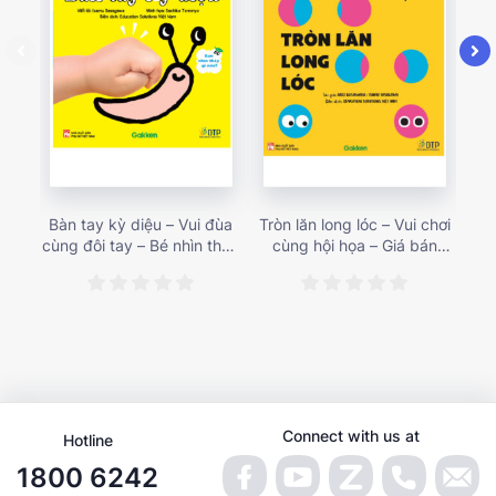
Bàn tay kỳ diệu – Vui đùa
Tròn lăn long lóc – Vui chơi
Mu
cùng đôi tay – Bé nhìn thấy
cùng hội họa – Giá bán
gì 
gì nào? – Giá bán 153,000
187,000 vnđ
họa
vnđ
Connect with us at
Hotline
1800 6242