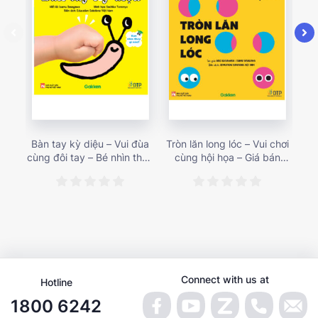
Bàn tay kỳ diệu – Vui đùa
Tròn lăn long lóc – Vui chơi
Mu
cùng đôi tay – Bé nhìn thấy
cùng hội họa – Giá bán
gì 
gì nào? – Giá bán 153,000
187,000 vnđ
họa
vnđ
Connect with us at
Hotline
1800 6242