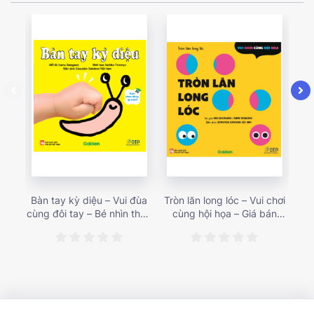
Bàn tay kỳ diệu – Vui đùa
Tròn lăn long lóc – Vui chơi
Mu
cùng đôi tay – Bé nhìn thấy
cùng hội họa – Giá bán
gì 
gì nào? – Giá bán 153,000
187,000 vnđ
họa
vnđ