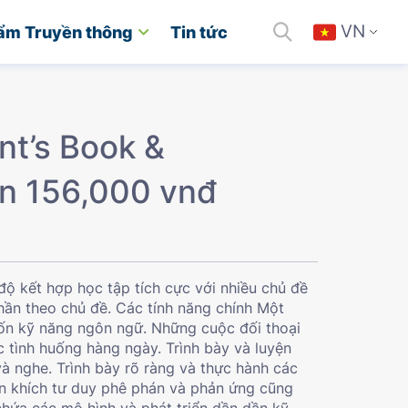
VN
ẩm Truyền thông
Tin tức
nt’s Book &
n 156,000 vnđ
độ kết hợp học tập tích cực với nhiều chủ đề
hần theo chủ đề. Các tính năng chính Một
 bốn kỹ năng ngôn ngữ. Những cuộc đối thoại
ác tình huống hàng ngày. Trình bày và luyện
à nghe. Trình bày rõ ràng và thực hành các
n khích tư duy phê phán và phản ứng cũng
chứa các mô hình và phát triển dần dần kỹ