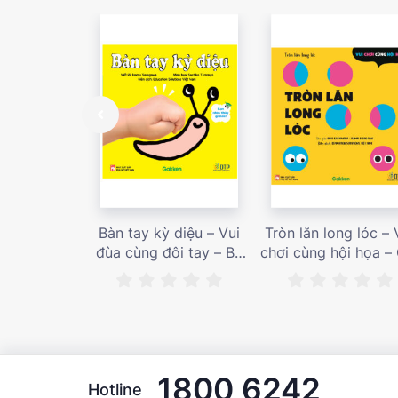
Bàn tay kỳ diệu – Vui
Tròn lăn long lóc – 
đùa cùng đôi tay – Bé
chơi cùng hội họa –
nhìn thấy gì nào? – Giá
bán 187,000 vnđ
bán 153,000 vnđ
1800 6242
Hotline