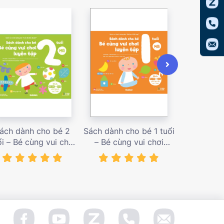
ách dành cho bé 2
Sách dành cho bé 1 tuổi
Sách dàn
ổi – Bé cùng vui chơi
– Bé cùng vui chơi
tuổi – Bé c
uyện tập – Sách vui
luyện tập – Sách vui
luyện tập
ơi tương tác Con đã
chơi tương tác Bé học
chơi tương
àm được! – giá bán
điều hay – giá bán
đầu khám p
138,000 vnđ
128,000 vnđ
98,0