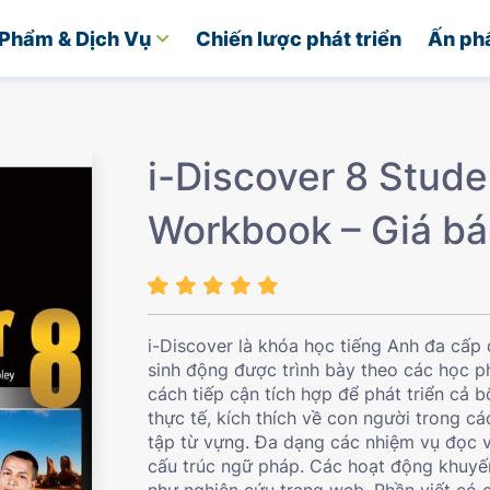
Phẩm & Dịch Vụ
Chiến lược phát triển
Ấn ph
i-Discover 8 Stude
Workbook – Giá bá
i-Discover là khóa học tiếng Anh đa cấp 
sinh động được trình bày theo các học p
cách tiếp cận tích hợp để phát triển cả
thực tế, kích thích về con người trong c
tập từ vựng. Đa dạng các nhiệm vụ đọc v
cấu trúc ngữ pháp. Các hoạt động khuyế
như nghiên cứu trang web. Phần viết có 