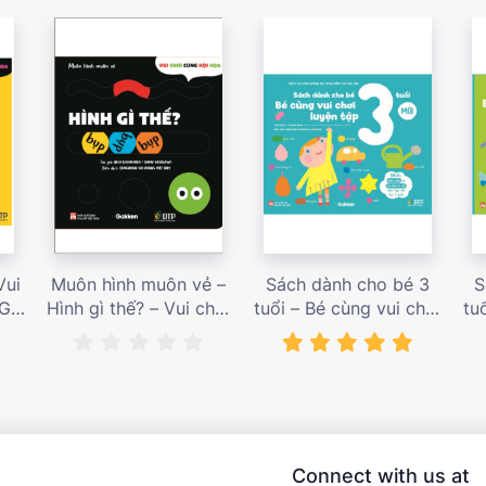
Vui
Muôn hình muôn vẻ –
Sách dành cho bé 3
S
 Giá
Hình gì thế? – Vui chơi
tuổi – Bé cùng vui chơi
tu
cùng hội họa – Giá bán
luyện tập – Sách vui
l
187,000 vnđ
chơi tương tác tăng
ch
niềm vui học tập – giá
l
bán 138,000 vnđ
Connect with us at