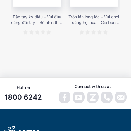
Bàn tay kỳ diệu – Vui đùa
Tròn lăn long lóc – Vui chơi
Mu
cùng đôi tay – Bé nhìn thấy
cùng hội họa – Giá bán
gì 
gì nào? – Giá bán 153,000
187,000 vnđ
họa
vnđ
Connect with us at
Hotline
1800 6242