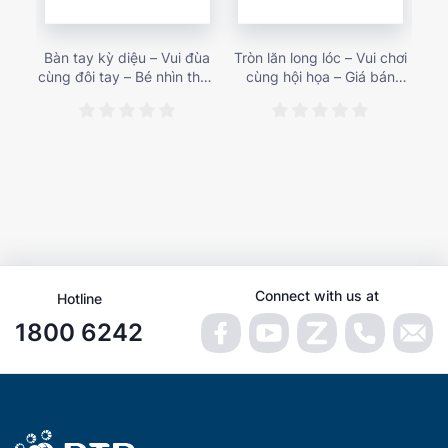
Bàn tay kỳ diệu – Vui đùa
Tròn lăn long lóc – Vui chơi
Mu
cùng đôi tay – Bé nhìn thấy
cùng hội họa – Giá bán
gì 
gì nào? – Giá bán 153,000
187,000 vnđ
họa
vnđ
Connect with us at
Hotline
1800 6242