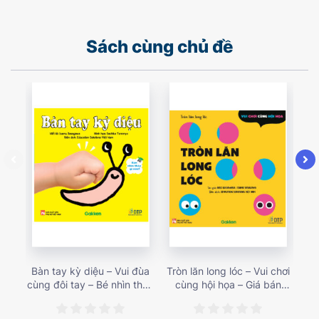
Sách cùng chủ đề
Bàn tay kỳ diệu – Vui đùa
Tròn lăn long lóc – Vui chơi
Mu
cùng đôi tay – Bé nhìn thấy
cùng hội họa – Giá bán
gì 
gì nào? – Giá bán 153,000
187,000 vnđ
họa
vnđ