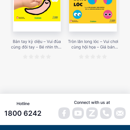
Bàn tay kỳ diệu – Vui đùa
Tròn lăn long lóc – Vui chơi
Mu
cùng đôi tay – Bé nhìn thấy
cùng hội họa – Giá bán
gì 
gì nào? – Giá bán 153,000
187,000 vnđ
họa
vnđ
Connect with us at
Hotline
1800 6242