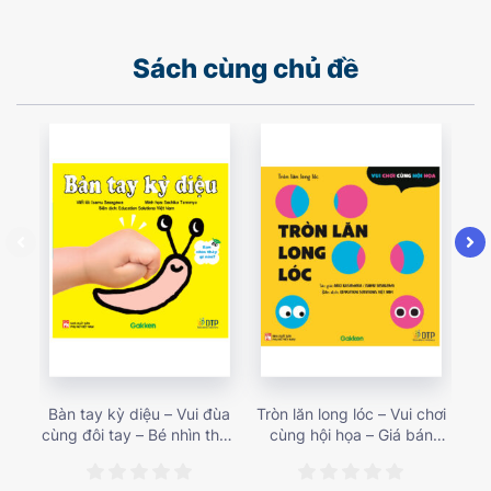
Sách cùng chủ đề
Bàn tay kỳ diệu – Vui đùa
Tròn lăn long lóc – Vui chơi
Mu
cùng đôi tay – Bé nhìn thấy
cùng hội họa – Giá bán
gì 
gì nào? – Giá bán 153,000
187,000 vnđ
họa
vnđ