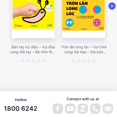
Bàn tay kỳ diệu – Vui đùa
Tròn lăn long lóc – Vui chơi
Mu
cùng đôi tay – Bé nhìn thấy
cùng hội họa – Giá bán
gì 
gì nào? – Giá bán 153,000
187,000 vnđ
họa
vnđ
Connect with us at
Hotline
1800 6242