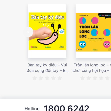
Bàn tay kỳ diệu – Vui
Tròn lăn long lóc – 
đùa cùng đôi tay – Bé
chơi cùng hội họa –
nhìn thấy gì nào? – Giá
bán 187,000 vnđ
bán 153,000 vnđ
1800 6242
Hotline