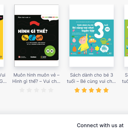
Vui
Muôn hình muôn vẻ –
Sách dành cho bé 3
S
 Giá
Hình gì thế? – Vui chơi
tuổi – Bé cùng vui chơi
tu
cùng hội họa – Giá bán
luyện tập – Sách vui
l
187,000 vnđ
chơi tương tác tăng
ch
niềm vui học tập – giá
l
bán 138,000 vnđ
Connect with us at