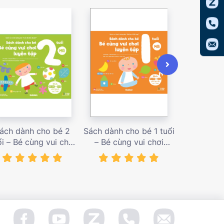
ách dành cho bé 2
Sách dành cho bé 1 tuổi
Sách dàn
ổi – Bé cùng vui chơi
– Bé cùng vui chơi
tuổi – Bé c
uyện tập – Sách vui
luyện tập – Sách vui
luyện tập
ơi tương tác Con đã
chơi tương tác Bé học
chơi tương
àm được! – giá bán
điều hay – giá bán
đầu khám p
138,000 vnđ
128,000 vnđ
98,0