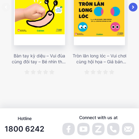
Bàn tay kỳ diệu – Vui đùa
Tròn lăn long lóc – Vui chơi
Mu
cùng đôi tay – Bé nhìn thấy
cùng hội họa – Giá bán
gì 
gì nào? – Giá bán 153,000
187,000 vnđ
họa
vnđ
Connect with us at
Hotline
1800 6242