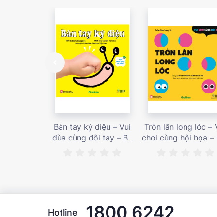
Bàn tay kỳ diệu – Vui
Tròn lăn long lóc – 
đùa cùng đôi tay – Bé
chơi cùng hội họa –
nhìn thấy gì nào? – Giá
bán 187,000 vnđ
bán 153,000 vnđ
1800 6242
Hotline