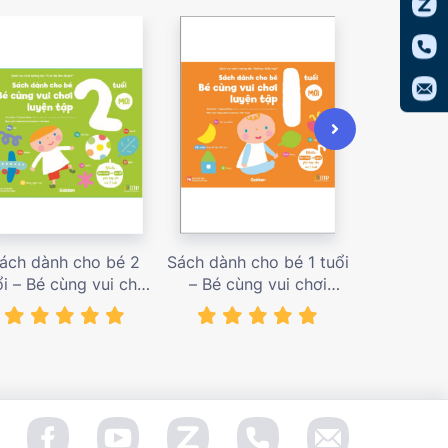
ách dành cho bé 2
Sách dành cho bé 1 tuổi
Sách dàn
ổi – Bé cùng vui chơi
– Bé cùng vui chơi
tuổi – Bé c
uyện tập – Sách vui
luyện tập – Sách vui
luyện tập
ơi tương tác Con đã
chơi tương tác Bé học
chơi tương
àm được! – giá bán
điều hay – giá bán
đầu khám p
138,000 vnđ
128,000 vnđ
98,0