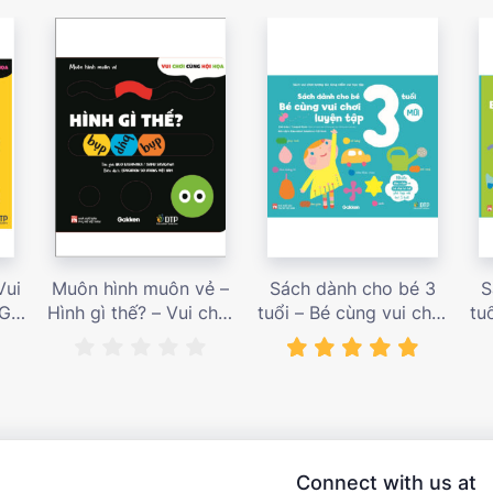
Vui
Muôn hình muôn vẻ –
Sách dành cho bé 3
S
 Giá
Hình gì thế? – Vui chơi
tuổi – Bé cùng vui chơi
tu
cùng hội họa – Giá bán
luyện tập – Sách vui
l
187,000 vnđ
chơi tương tác tăng
ch
niềm vui học tập – giá
l
bán 138,000 vnđ
Connect with us at