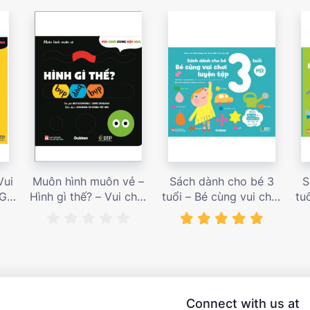
Vui
Muôn hình muôn vẻ –
Sách dành cho bé 3
S
 Giá
Hình gì thế? – Vui chơi
tuổi – Bé cùng vui chơi
tu
cùng hội họa – Giá bán
luyện tập – Sách vui
l
187,000 vnđ
chơi tương tác tăng
ch
niềm vui học tập – giá
l
bán 138,000 vnđ
Connect with us at