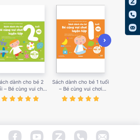
ách dành cho bé 2
Sách dành cho bé 1 tuổi
Sách dàn
ổi – Bé cùng vui chơi
– Bé cùng vui chơi
tuổi – Bé c
uyện tập – Sách vui
luyện tập – Sách vui
luyện tập
ơi tương tác Con đã
chơi tương tác Bé học
chơi tương
àm được! – giá bán
điều hay – giá bán
đầu khám p
138,000 vnđ
128,000 vnđ
98,0