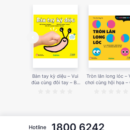
Bàn tay kỳ diệu – Vui
Tròn lăn long lóc – 
đùa cùng đôi tay – Bé
chơi cùng hội họa –
nhìn thấy gì nào? – Giá
bán 187,000 vnđ
bán 153,000 vnđ
1800 6242
Hotline