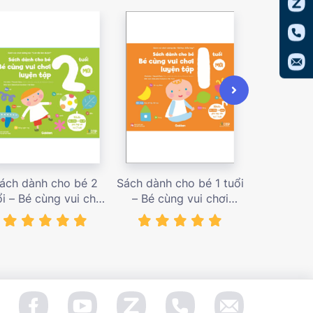
ách dành cho bé 2
Sách dành cho bé 1 tuổi
Sách dàn
ổi – Bé cùng vui chơi
– Bé cùng vui chơi
tuổi – Bé c
uyện tập – Sách vui
luyện tập – Sách vui
luyện tập
ơi tương tác Con đã
chơi tương tác Bé học
chơi tương
àm được! – giá bán
điều hay – giá bán
đầu khám p
138,000 vnđ
128,000 vnđ
98,0