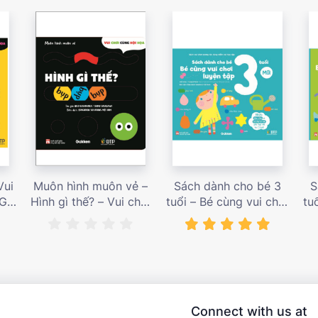
Vui
Muôn hình muôn vẻ –
Sách dành cho bé 3
S
 Giá
Hình gì thế? – Vui chơi
tuổi – Bé cùng vui chơi
tu
cùng hội họa – Giá bán
luyện tập – Sách vui
l
187,000 vnđ
chơi tương tác tăng
ch
niềm vui học tập – giá
l
bán 138,000 vnđ
Connect with us at