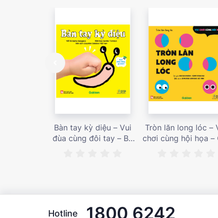
Bàn tay kỳ diệu – Vui
Tròn lăn long lóc – 
đùa cùng đôi tay – Bé
chơi cùng hội họa –
nhìn thấy gì nào? – Giá
bán 187,000 vnđ
bán 153,000 vnđ
1800 6242
Hotline